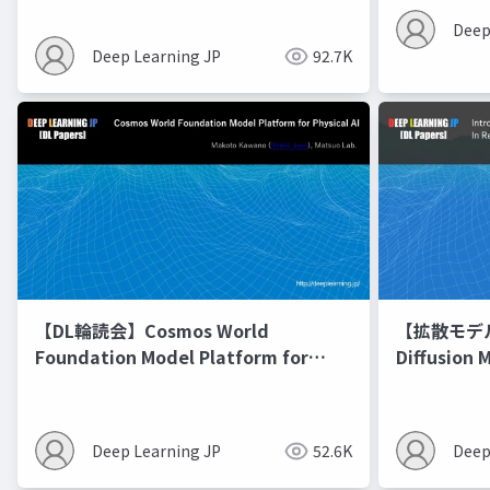
Deep
Deep Learning JP
92.7K
【DL輪読会】Cosmos World
【拡散モデル勉
Foundation Model Platform for
Diffusion 
Physical AI
Deep Learning JP
52.6K
Deep