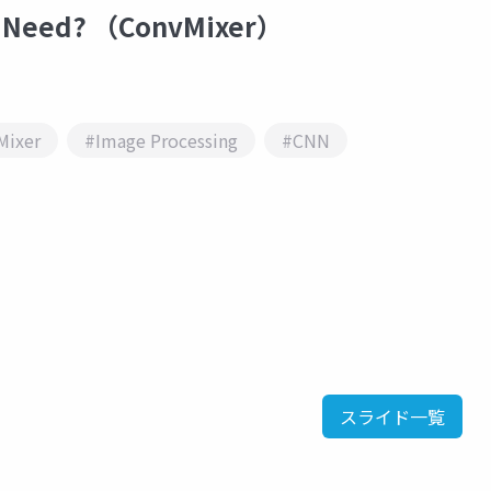
 Need? （ConvMixer）
Mixer
#Image Processing
#CNN
スライド一覧