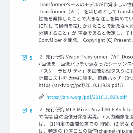
Transformerベースのモデルが目覚ましい
Transformer（ViT） をはじめとし
性能を発揮したことで大きな注目を集めている。 •
に対し て疑問を投げかけたことで新たな可能性を
分割すること」が 重要であると仮定し、そ
ConvMixer を開発。 Copyright (C) Present Squ
２. 先行研究 Vision Transformer（Vi
5.
• 画像を「画像パッチが連なったシーケンスデータ
「スケーラビリ ティ」を画像処理タスクにも
計算コストを 大幅に減少。 画像パッチ（9つのパッチ）として入
https://arxiv.org/pdf/2010.11929.pdf 5
https://arxiv.org/pdf/2010.11929.pdf
２. 先行研究 MLP-Mixer: An all-MLP Arch
6.
で⾼精 度の画像分類を実現。 • 入力画像を
は、 (1)特定の空間位置での 特徴、(2)異
は、特定の 位置ごとの操作(channel-mixing