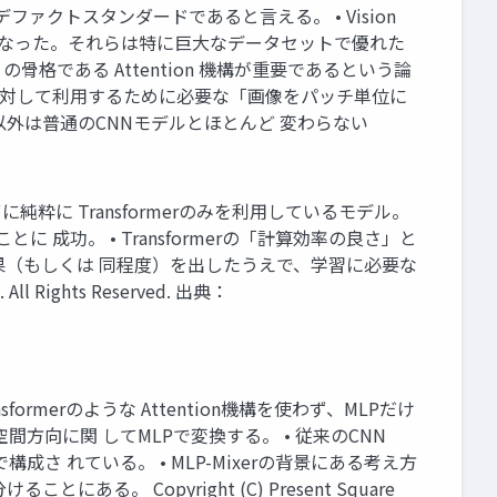
デファクトスタンダードであると言える。 • Vision
るよう になった。それらは特に巨大なデータセットで優れた
の骨格である Attention 機構が重要であるという論
 を画像に対して利用するために必要な「画像をパッチ単位に
外は普通のCNNモデルとほとんど 変わらない
どを利用せずに純粋に Transformerのみを利用しているモデル。
 成功。 • Transformerの「計算効率の良さ」と
結果（もしくは 同程度）を出したうえで、学習に必要な
 Rights Reserved. 出典：
み込み層やTransformerのような Attention機構を使わず、MLPだけ
方向に関 してMLPで変換する。 • 従来のCNN
さ れている。 • MLP-Mixerの背景にある考え方
ある。 Copyright (C) Present Square