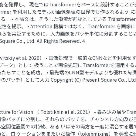
性能を発揮し、 現在ではTransformerをベースに設計することが
てTransformer を利用したモデルが画像処理の世界でも作られ
 本論文は、そうした潮流が前提としている Transformer 
提示。 • Attention 機構ではなく、Transformer
れらを実証するために、入力画像をパッチ単位に分割すること以
are Co., Ltd. All Rights Reserved. 4
T, Dosovitskiy et al. 2020） • 画像処理で一般的なCNNな
」として 扱うことで画像処理にTransformerを適用することに
たらすことを成功。 • 最先端のCNN型モデルよりも優れた
力 Copyright (C) Present Square Co., Ltd. All
itecture for Vision （ Tolstikhin et al. 2021） • 畳
画像パッチに分割し、それらの パッチを、チャンネル方向及び空間
なる空間位置間での特徴、ある いはその両方を一度に混合する層で構成
)と、ロ ケーションをまたいだ操作（tokenmixing）を明確に分けることに