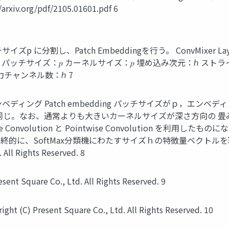
/arxiv.org/pdf/2105.01601.pdf 6
p に分割し、Patch Embeddingを行う。 ConvMixer Layer 自
イズ：𝑝 カーネルサイズ：𝑝 埋め込み次元：ℎ ストライド：𝑝 Copyrig
 出力チャンネル数：ℎ 7
ッチエンベディング Patch embedding パッチサイズがｐ，
同じ。なお、通常よりも大きいカーネルサイズが深さ方向の 
wise Convolution と Pointwise Convolution を
る。 最終的に、SoftMax分類機にわたすサイズｈの特徴量ベクトルを取得す
All Rights Reserved. 8
t Square Co., Ltd. All Rights Reserved. 9
C) Present Square Co., Ltd. All Rights Reserved. 10