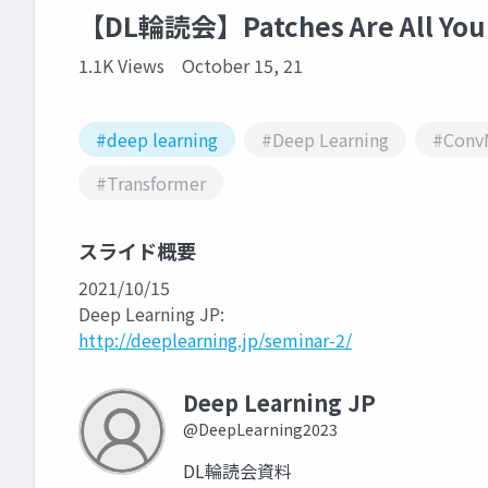
【DL輪読会】Patches Are All You
1.1K Views
October 15, 21
#deep learning
#Deep Learning
#Conv
#Transformer
スライド概要
2021/10/15
Deep Learning JP:
http://deeplearning.jp/seminar-2/
Deep Learning JP
@DeepLearning2023
DL輪読会資料