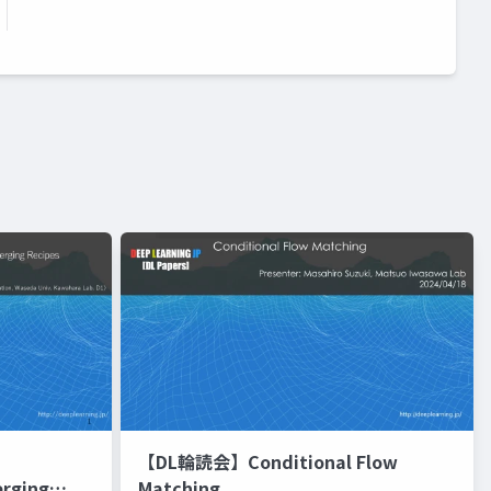
【DL輪読会】Conditional Flow
erging
Matching