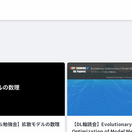
ル勉強会】拡散モデルの数理
【DL輪読会】Evolutionary
Optimization of Model M