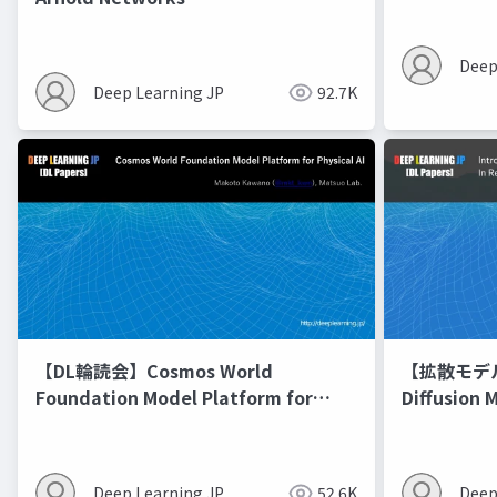
Deep
Deep Learning JP
92.7K
【DL輪読会】Cosmos World
【拡散モデル勉
Foundation Model Platform for
Diffusion 
Physical AI
Deep Learning JP
52.6K
Deep