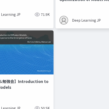
Recipes モデルマージの
 Learning JP
71.9K
Deep Learning JP
強会】Introduction to
Models
 Learning JP
50.5K