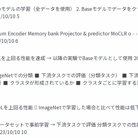
DnC) 1. Baseモデルの学習（全データを使用） 2. Baseモデル
10/10 5
r Memory bank Projector & predictor MoCLR o - - Sim
0/10 6
法を上回る性能を達成 → 以降の実験でBaseモデルとして使用 2023/
mageNetでの分類 ◼ 下流タスクでの評価（分類タスク） 
 クラスタが形成されているか ◼ クラスタごとに学習する意義があるか
OLを上回る性能  ImageNetで学習した場合と比べて性能は低下 20
ータセットで事前学習 → 下流タスクで評価 分類タスクでの性能
10/10 10