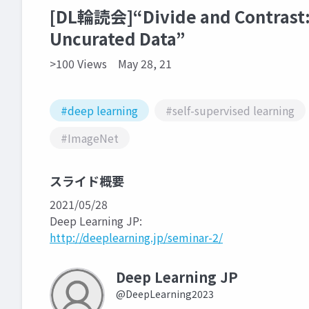
[DL輪読会]“Divide and Contrast: 
Uncurated Data”
>100 Views
May 28, 21
#deep learning
#self-supervised learning
#ImageNet
スライド概要
2021/05/28
Deep Learning JP:
http://deeplearning.jp/seminar-2/
Deep Learning JP
@DeepLearning2023