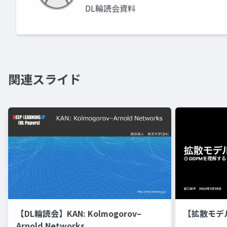
DL輪読会資料
関連スライド
【DL輪読会】KAN: Kolmogorov–
【拡散モデ
Arnold Networks