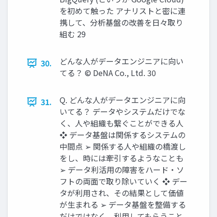
を初めて触った アナリストと密に連
携して、分析基盤の改善を⽇々取り
組む 29
どんな⼈がデータエンジニアに向い
30.
てる？ © DeNA Co., Ltd. 30
Q. どんな⼈がデータエンジニアに向
31.
いてる？ データやシステムだけでな
く、⼈や組織も繋ぐことができる⼈
❖ データ基盤は関係するシステムの
中間点 ➢ 関係する⼈や組織の橋渡し
をし、時には牽引するようなことも
➢ データ利活⽤の障害をハード‧ソ
フトの両⾯で取り除いていく ❖ デー
タが利⽤され、その結果として価値
が⽣まれる ➢ データ基盤を整備する
だけではなく、利⽤してもらうこと