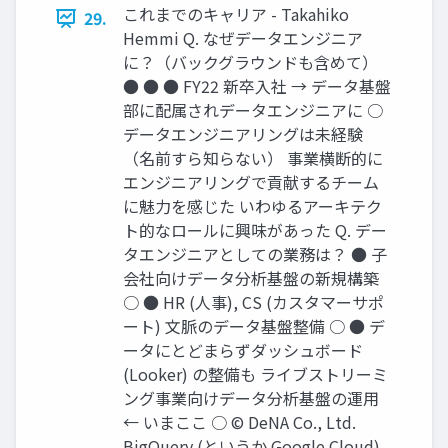
これまでのキャリア - Takahiko
29.
Hemmi Q. なぜデータエンジニア
に？（バックグラウンドも含めて）
● ● ● FY22 新卒⼊社 → データ基盤
部に配属されデータエンジニアに ○
データエンジニアリングは未経験
（名前すら知らない） 事業横断的に
エンジニアリングで貢献するチーム
に魅⼒を感じた いわゆるアーキテク
ト的なロールに興味があった Q. デー
タエンジニアとしての業務は？ ● ⼦
会社向けデータ分析基盤の新規構築
○ ● HR (⼈事), CS (カスタマーサポ
ート) ⽂脈のデータ基盤整備 ○ ● デ
ータにとどまらずダッシュボード
(Looker) の整備も ライブストリーミ
ング事業向けデータ分析基盤の運⽤
← いまここ ○ © DeNA Co., Ltd.
BigQuery (というか Google Cloud)