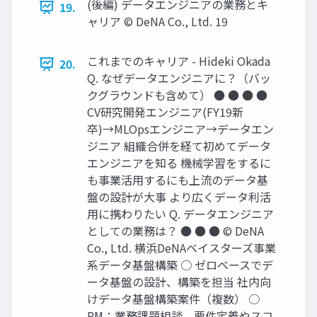
(後編) データエンジニアの業務とキ
19.
ャリア © DeNA Co., Ltd. 19
これまでのキャリア - Hideki Okada
20.
Q. なぜデータエンジニアに？（バッ
クグラウンドも含めて） ● ● ● ●
CV研究開発エンジニア(FY19新
卒)→MLOpsエンジニア→データエン
ジニア 組織合併を経て初めてデータ
エンジニアを知る 機械学習をするに
も事業活⽤するにも上流のデータ基
盤の設計が⼤事 より広くデータ利活
⽤に携わりたい Q. データエンジニア
としての業務は？ ● ● ● © DeNA
Co., Ltd. 横浜DeNAベイスターズ事業
系データ基盤構築 ○ ゼロベースでデ
ータ基盤の設計、構築を担当 社内向
けデータ基盤構築案件（複数） ○
PM：業務課題相談、要件定義やスコ