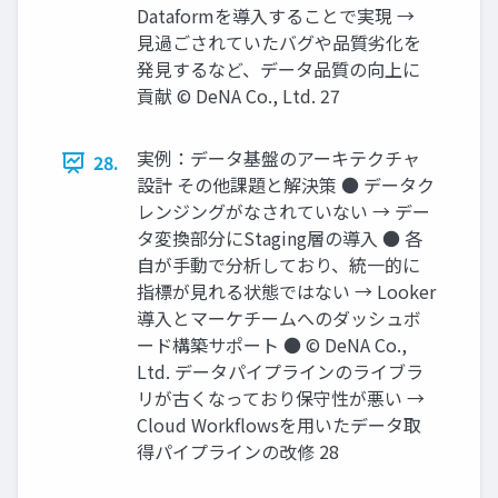
Dataformを導⼊することで実現 →
⾒過ごされていたバグや品質劣化を
発⾒するなど、データ品質の向上に
貢献 © DeNA Co., Ltd. 27
実例：データ基盤のアーキテクチャ
28.
設計 その他課題と解決策 ● データク
レンジングがなされていない → デー
タ変換部分にStaging層の導⼊ ● 各
⾃が⼿動で分析しており、統⼀的に
指標が⾒れる状態ではない → Looker
導⼊とマーケチームへのダッシュボ
ード構築サポート ● © DeNA Co.,
Ltd. データパイプラインのライブラ
リが古くなっており保守性が悪い →
Cloud Workﬂowsを⽤いたデータ取
得パイプラインの改修 28