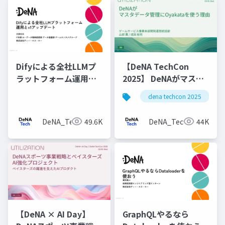
Difyによる全社LLMプ
【DeNA TechCon
ラットフォーム運用と
2025】 DeNAがマスタ
v1アップデート
データ管理にOyakata
dena techcon 2025
を使う理由
DeNA_Tech
49.6K
DeNA_Tech
44K
【DeNA × AI Day】
GraphQLやるなら