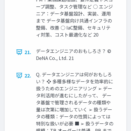
ープ調整、タスク管理など ○ エンジ
ニア：データ基盤設計、実装、運⽤
まで データ基盤向け共通インフラの
整備、改善 ○ IaC整備、セキュリテ
ィ対策、コスト最適化など 20
データエンジニアのおもしろさ？ ©
21.
DeNA Co., Ltd. 21
Q. データエンジニアは何がおもしろ
22.
い？ ❖ 多種多様なデータを効率的に
扱うためのエンジニアリング ➢ デー
タ利活⽤が進むにしたがって、 デー
タ基盤で管理されるデータの種類や
量は次第に増加していく ➢ 扱うデー
タの種類：データの性質によっては
特別な扱いが必要 ■ ➢ 扱うデータの
規模：TB オーダーは普通、PB まで