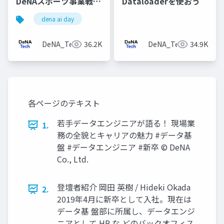
DeNAスポーツ事業戦略
Dataloaderを使おう
とベイスターズAI強化
dena ai day
プロジェクト
DeNA_Tech
36.2K
DeNA_Tech
34.9K
各ページのテキスト
若⼿データエンジニアが語る！ 現場業
1.
務の全貌とキャリアの魅⼒ #データ基
盤 #データエンジニア #新卒 © DeNA
Co., Ltd.
登壇者紹介 岡⽥ 英樹 / Hideki Okada
2.
2019年4⽉に新卒として⼊社。現在は
データ基 盤部に所属し、データエンジ
ニアとして HR な どのバックオフィス