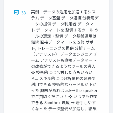
実例：データの活⽤を加速するシス
33.
テム データ基盤 データ連携 分析⽤デ
ータの提供 データ利⽤者 データマー
ト データマートを 整備するツール ツ
ールの選定‧整備 データ基盤運⽤は
継続 直接データマートを改修 サポー
ト, トレーニングの提供 分析チーム
（アナリスト） データエンジニア チ
ーム アナリストも直接データマート
の改修ができるようなツールの導⼊
❖ 技術的には苦労した点もいろい
ろ... スキル的には分析業務の延⻑で
利⽤できる 技術的なハードルが下が
った 興味があれば ask→the speaker
でご質問ください！ ❖ いつでも作業
できる Sandbox 環境 → 着⼿しやす
くなった データ整備が加速し、結果