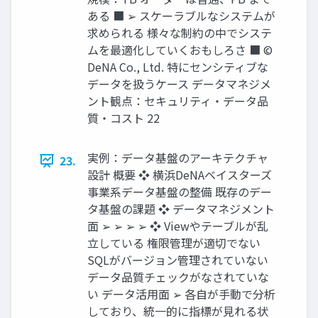
ある ■ ➢ スケーラブルなシステムが
求められる 様々な制約の中でシステ
ムを最適化していくおもしろさ ■ ©
DeNA Co., Ltd. 特にセンシティブな
データを扱うケース データマネジメ
ント観点：セキュリティ‧データ品
質‧コスト 22
実例：データ基盤のアーキテクチャ
23.
設計 概要 ❖ 横浜DeNAベイスターズ
事業系データ基盤の整備 既存のデー
タ基盤の課題 ❖ データマネジメント
⾯ ➢ ➢ ➢ ➢ ❖ Viewやテーブルが乱
⽴している 権限管理が適切でない
SQLがバージョン管理されていない
データ品質チェックがなされていな
い データ活⽤⾯ ➢ 各⾃が⼿動で分析
しており、統⼀的に指標が⾒れる状