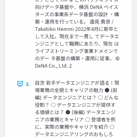
向けデータ基盤や、横浜 DeNA ベイス
ターズの事業系データ基盤の設計 ‧構
築‧運⽤を⾏っている。 邉⾒ 貴彦 /
Takahiko Hemmi 2022年4⽉に新卒と
して⼊社。現在まで⼀貫し てデータエ
ンジニアとして職務にあたり、現在 は
ライブストリーミング事業ドメインで
のデー タ基盤の構築‧運⽤に従事。 ©
DeNA Co., Ltd. 2
⽬次 若⼿データエンジニアが語る！現
3.
場業務の全貌とキャリアの魅⼒ ● (前
編) データエンジニアとは？ ○ どんな
役割？ ○ データエンジニアが提供す
る価値とは？ ● (後編) データエンジ
ニアの業務とキャリア ○ 登壇者を例
に、実際の業務やキャリアを紹介 ○
データエンジニアリングのおもしろ