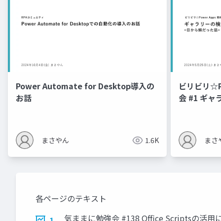
Power Automate for Desktop導入の
ビリビリ☆Po
お話
会 #1 ギ
まさやん
1.6K
まさ
各ページのテキスト
気ままに勉強会 #138 Office Scriptsの
1.