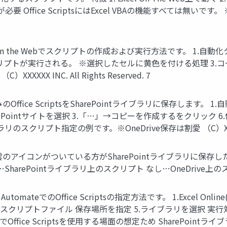
ness以上が必要 Office ScriptsにはExcel VBAの機能すべ
xcel on the Webでスクリプトの作成および実行方法です。 1
クリプトが実行される。 ※選択したセルに黄色を付ける処理 3.コー
XXXXX INC. All Rights Reserved. 7
のOffice ScriptsをSharePointライブラリに保存します。
Pointサイトを選択 3.「…」→コピーを作成するをクリック 6.保存
スクリプト指定の例です。※OneDrive保存は割愛 （C）XXXXXX INC.
参考 雲のアイコンがついている方がSharePointライブラリに
ePointライブラリ上のスクリプト なし…OneDrive上のスクリプト （C）
utomateでのOffice Scriptsの指定方法です。 1.Excel Onlin
とスクリプトファイル 保存場所を指定 5.ライブラリを選択 実行
ice Scriptsを使用する場面の想定ため SharePointラ