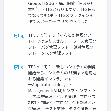
Group:TFSUG ・毎月開催（ＭＳ品川
本社） ・TFSとありますが、TFS使っ
てなくてもOK ・TFSのプラグイン関
連でスピーカー させて頂きました。
TFSって何？  「なんとか管理ソフ
4.
ト」ではありません！ ・ソース管理ソ
フト ・バグ管理ソフト ・進捗管理ソ
フト ・タスク管理ソフト
TFSって何？ 「新しいシステムの開発
5.
開始から、システムの 終焉まで活用さ
れる開発インフラ」です！
→Application Lifecycle
Management(ALM)用ソフト ソフトウ
ェア構成管理／ビルド管理／プロセス
制御・自動化／プロジェクト計測／バ
グ管理／ テスト支援／タスク管理／要