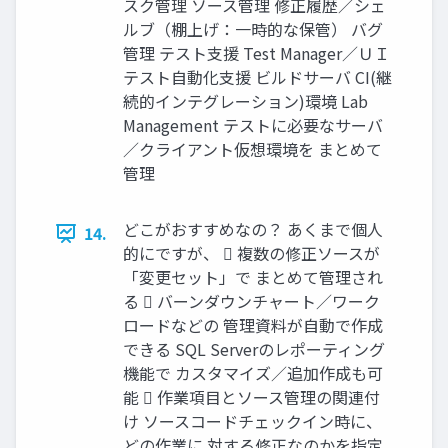
スク管理 ソース管理 修正履歴／シェ
ルブ（棚上げ：一時的な保管） バグ
管理 テスト支援 Test Manager／ＵＩ
テスト自動化支援 ビルドサーバ CI(継
続的インテグレーション)環境 Lab
Management テストに必要なサーバ
／クライアント仮想環境を まとめて
管理
どこがおすすめなの？ あくまで個人
14.
的にですが、  複数の修正ソースが
「変更セット」で まとめて管理され
る  バーンダウンチャート／ワーク
ロードなどの 管理資料が自動で作成
できる SQL Serverのレポーティング
機能で カスタマイズ／追加作成も可
能  作業項目とソース管理の関連付
け ソースコードチェックイン時に、
どの作業に 対する修正なのかを指定