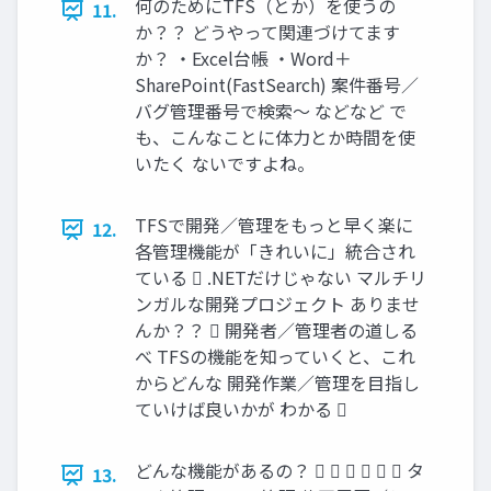
何のためにTFS（とか）を使うの
11.
か？？ どうやって関連づけてます
か？ ・Excel台帳 ・Word＋
SharePoint(FastSearch) 案件番号／
バグ管理番号で検索～ などなど で
も、こんなことに体力とか時間を使
いたく ないですよね。
TFSで開発／管理をもっと早く楽に
12.
各管理機能が「きれいに」統合され
ている  .NETだけじゃない マルチリ
ンガルな開発プロジェクト ありませ
んか？？  開発者／管理者の道しる
べ TFSの機能を知っていくと、これ
からどんな 開発作業／管理を目指し
ていけば良いかが わかる 
どんな機能があるの？       タ
13.