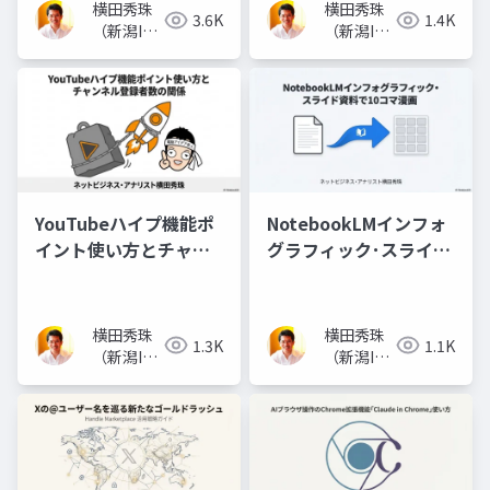
横田秀珠
横田秀珠
3.6K
1.4K
（新潟IT
（新潟IT
コンサル
コンサル
タント）
タント）
YouTubeハイプ機能ポ
NotebookLMインフォ
イント使い方とチャン
グラフィック･スライド
ネル登録者数の関係
資料で10コマ漫画
横田秀珠
横田秀珠
1.3K
1.1K
（新潟IT
（新潟IT
コンサル
コンサル
タント）
タント）