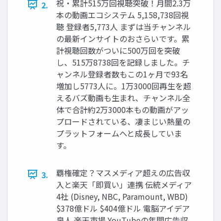
祝・累計515万回視聴突破！月間2.3万
2.
本の動画エコシステム 5,158,738回視
聴 登録者5,773人 まずは当チャンネル
の最新インサイトのおさらいです。累
計視聴回数がついに500万回を突破
し、515万8738回を記録しました。チ
ャンネル登録者数もこの1ヶ月で93名
増加し5773人に。1万3000回再生を超
えるバズ動画も生まれ、チャンネル全
体で合計約2万3000本もの動画がアッ
プロードされている、凄まじい熱量の
プラットフォームへと成長していま
す。
覇権確定？マスメディア超えの広告収
3.
入と楽天「即買い」連携 伝統メディア
4社 (Disney, NBC, Paramount, WBD)
$378億ドル $404億ドル 電脳アイデア
泉人 楽天市場 YouTubeの年間広告収