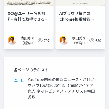
Xの@ユーザー名を無
AIブラウザ操作の
料･有料で取得できる
Chrome拡張機能
Handle Marketplace
｢Claude in Chrome｣
使い方
横田秀珠
横田秀珠
797
680
（新潟ITコ
（新潟ITコ
ンサルタン
ンサルタン
ト）
ト）
各ページのテキスト
YouTube関連の最新ニュース・注目ノ
1.
ウハウ16選(2026年3月) 電脳アイデア
泉人 ネットビジネス・アナリスト横田
秀珠