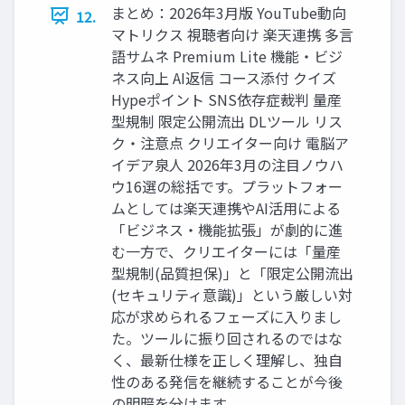
まとめ：2026年3月版 YouTube動向
12.
マトリクス 視聴者向け 楽天連携 多言
語サムネ Premium Lite 機能・ビジ
ネス向上 AI返信 コース添付 クイズ
Hypeポイント SNS依存症裁判 量産
型規制 限定公開流出 DLツール リス
ク・注意点 クリエイター向け 電脳ア
イデア泉人 2026年3月の注目ノウハ
ウ16選の総括です。プラットフォー
ムとしては楽天連携やAI活用による
「ビジネス・機能拡張」が劇的に進
む一方で、クリエイターには「量産
型規制(品質担保)」と「限定公開流出
(セキュリティ意識)」という厳しい対
応が求められるフェーズに入りまし
た。ツールに振り回されるのではな
く、最新仕様を正しく理解し、独自
性のある発信を継続することが今後
の明暗を分けます。