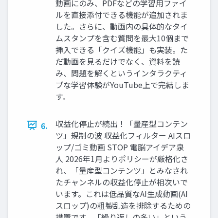
動画にのみ、PDFなどの学習用ファイ
ルを直接添付できる機能が追加されま
した。さらに、動画内の具体的なタイ
ムスタンプを含む質問を最大10個まで
挿入できる「クイズ機能」も実装。た
だ動画を見るだけでなく、資料を読
み、問題を解くというインタラクティ
ブな学習体験がYouTube上で完結しま
す。
収益化停止が続出！「量産型コンテン
6.
ツ」規制の波 収益化フィルター AIスロ
ップ/ゴミ動画 STOP 電脳アイデア泉
人 2026年1月よりポリシーが厳格化さ
れ、「量産型コンテンツ」とみなされ
たチャンネルの収益化停止が相次いで
います。これは低品質なAI生成動画(AI
スロップ)の粗製乱造を排除するための
措置です。「繰り返しの多い」という