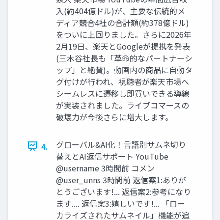
入(約404億ドル)が、主要な伝統的メ
ディア競合4社の合計額(約378億ドル)
をついに上回りました。さらに2026年
2月19日、楽天とGoogleが提携を発表
(三木谷社長も「革命的なパートナーシ
ップ」と絶賛)。動画内の商品に自動タ
グ付けが行われ、視聴者が楽天市場へ
シームレスに遷移し即買いできる導線
が実装されました。ライブコマースの
破壊力が今後さらに増大します。
グローバル&AI化！言語別サムネ切り
4.
替えとAI返信サポート YouTube
@username 3時間前 コメン
@user_unns 3時間前 返信案1:ありが
とうございます!... 返信案2:参考になり
ます.... 返信案3:嬉しいです!... 「ロー
カライズされたサムネイル」機能が追