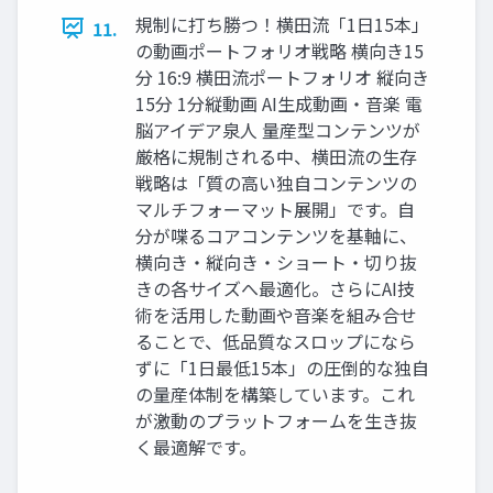
規制に打ち勝つ！横田流「1日15本」
11.
の動画ポートフォリオ戦略 横向き15
分 16:9 横田流ポートフォリオ 縦向き
15分 1分縦動画 AI生成動画・音楽 電
脳アイデア泉人 量産型コンテンツが
厳格に規制される中、横田流の生存
戦略は「質の高い独自コンテンツの
マルチフォーマット展開」です。自
分が喋るコアコンテンツを基軸に、
横向き・縦向き・ショート・切り抜
きの各サイズへ最適化。さらにAI技
術を活用した動画や音楽を組み合せ
ることで、低品質なスロップになら
ずに「1日最低15本」の圧倒的な独自
の量産体制を構築しています。これ
が激動のプラットフォームを生き抜
く最適解です。