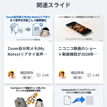
関連スライド
Zoom自分用メモ(My
ニコニコ動画のショー
Notes)リアタイ音声文
ト動画機能が2026年春
字起こし⇒議事録化
リリース(随時追記)
横田秀珠
横田秀珠
3.6K
1.4K
（新潟IT
（新潟IT
コンサル
コンサル
タント）
タント）