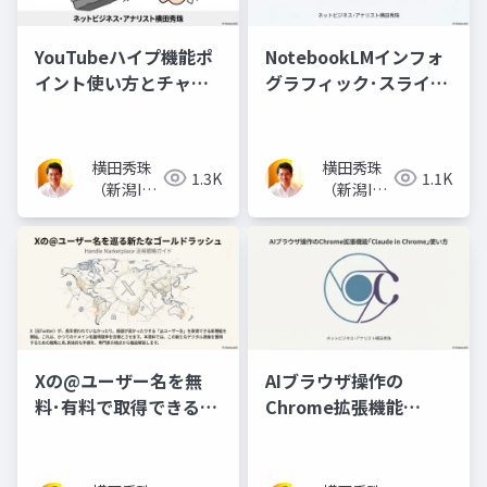
YouTubeハイプ機能ポ
NotebookLMインフォ
イント使い方とチャン
グラフィック･スライド
ネル登録者数の関係
資料で10コマ漫画
横田秀珠
横田秀珠
1.3K
1.1K
（新潟IT
（新潟IT
コンサル
コンサル
タント）
タント）
Xの@ユーザー名を無
AIブラウザ操作の
料･有料で取得できる
Chrome拡張機能
Handle Marketplace
｢Claude in Chrome｣
使い方