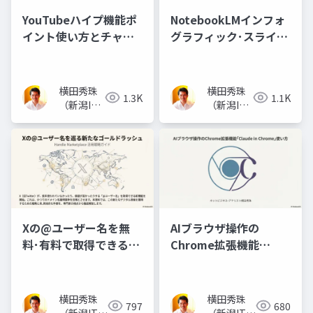
YouTubeハイプ機能ポ
NotebookLMインフォ
イント使い方とチャン
グラフィック･スライド
ネル登録者数の関係
資料で10コマ漫画
横田秀珠
横田秀珠
1.3K
1.1K
（新潟IT
（新潟IT
コンサル
コンサル
タント）
タント）
Xの@ユーザー名を無
AIブラウザ操作の
料･有料で取得できる
Chrome拡張機能
Handle Marketplace
｢Claude in Chrome｣
使い方
横田秀珠
横田秀珠
797
680
（新潟ITコ
（新潟ITコ