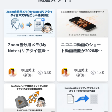
Zoom自分用メモ(My
ニコニコ動画のショー
Notes)リアタイ音声文
ト動画機能が2026年春
字起こし⇒議事録化
リリース(随時追記)
横田秀珠
横田秀珠
3.6K
1.4K
（新潟IT
（新潟IT
コンサル
コンサル
タント）
タント）