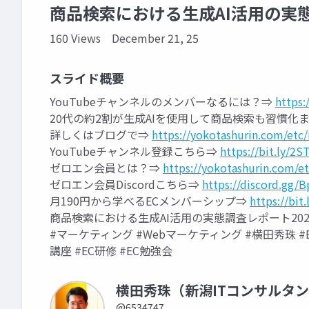
商品検索における生成AI活用の実態
160 Views
December 21, 25
スライド概要
YouTubeチャンネルのメンバーなるには？⇒
https:
20代の約2割が生成AIを使用して商品検索も習慣化
詳しくはブログで⇒
https://yokotashurin.com/etc
YouTubeチャンネル登録こちら⇒
https://bit.ly/2ST
ゼロエン会員とは？⇒
https://yokotashurin.com/e
ゼロエン会員Discordこちら⇒
https://discord.gg/
月190円から学べるECメンバーシップ⇒
https://bit
商品検索における生成AI活用の実態調査レポート202
#マーケティング #Webマーケティング #横田秀珠 #EC
講座 #EC研修 #EC勉強会
横田秀珠（新潟ITコンサルタ
@6534747