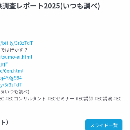
調査レポート2025(いつも調べ)
//bit.ly/3r3zTdT
までは行かず？
/itsumo-ai.html
jrjF
tc/0en.html
Bpj4YXgS84
.ly/3r3zTdT
5(いつも調べ)
 #ECコンサルタント #ECセミナー #EC講師 #EC講演 #EC
ント）
スライド一覧