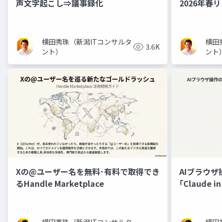
声文字起こし⇒議事録化
2026年春
横田秀珠（新潟ITコンサルタ
横田
3.6K
ント）
ント
Xの@ユーザー名を無料･有料で取得でき
AIブラウザ
るHandle Marketplace
｢Claude 