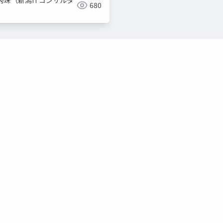
秀珠（新潟ITコンサルタ
680
）