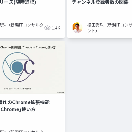
リリース(随時追記)
チャンネル登録者数の関係
秀珠（新潟ITコンサルタ
横田秀珠（新潟ITコン
1.4K
）
ント）
操作のChrome拡張機能
in Chrome｣使い方