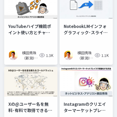
YouTubeハイプ機能ポ
NotebookLMインフォ
イント使い方とチャン
グラフィック･スライド
ネル登録者数の関係
資料で10コマ漫画
横田秀珠
横田秀珠
1.3K
1.1K
（新潟IT
（新潟IT
コンサル
コンサル
タント）
タント）
Xの@ユーザー名を無
Instagramのクリエイ
料･有料で取得できる
ターマーケットプレイ
Handle Marketplace
スで収益化する方法