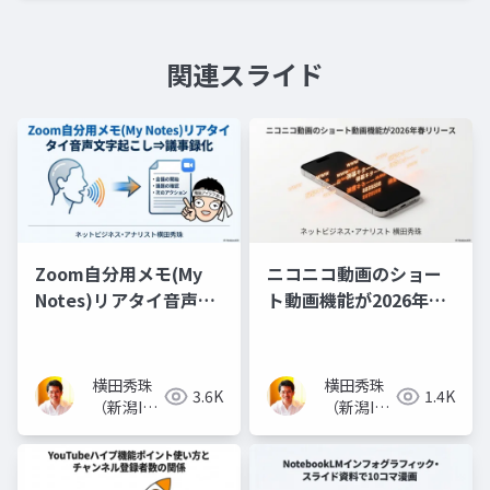
関連スライド
Zoom自分用メモ(My
ニコニコ動画のショー
Notes)リアタイ音声文
ト動画機能が2026年春
字起こし⇒議事録化
リリース(随時追記)
横田秀珠
横田秀珠
3.6K
1.4K
（新潟IT
（新潟IT
コンサル
コンサル
タント）
タント）