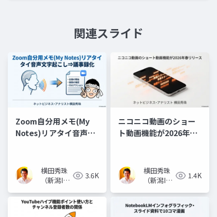
関連スライド
Zoom自分用メモ(My
ニコニコ動画のショー
Notes)リアタイ音声文
ト動画機能が2026年春
字起こし⇒議事録化
リリース(随時追記)
横田秀珠
横田秀珠
3.6K
1.4K
（新潟IT
（新潟IT
コンサル
コンサル
タント）
タント）