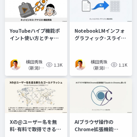
YouTubeハイプ機能ポ
NotebookLMインフォ
イント使い方とチャン
グラフィック･スライド
ネル登録者数の関係
資料で10コマ漫画
横田秀珠
横田秀珠
1.3K
1.1K
（新潟IT
（新潟IT
コンサル
コンサル
タント）
タント）
Xの@ユーザー名を無
AIブラウザ操作の
料･有料で取得できる
Chrome拡張機能
Handle Marketplace
｢Claude in Chrome｣