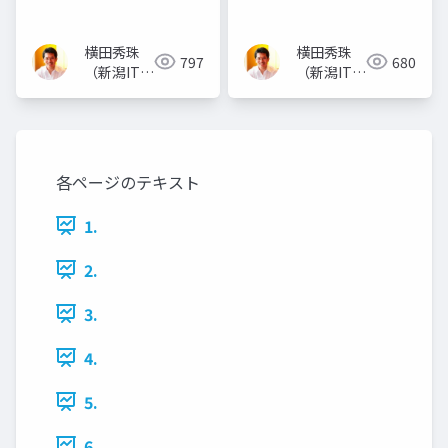
使い方
横田秀珠
横田秀珠
797
680
（新潟ITコ
（新潟ITコ
ンサルタン
ンサルタン
ト）
ト）
各ページのテキスト
1.
2.
3.
4.
5.
6.