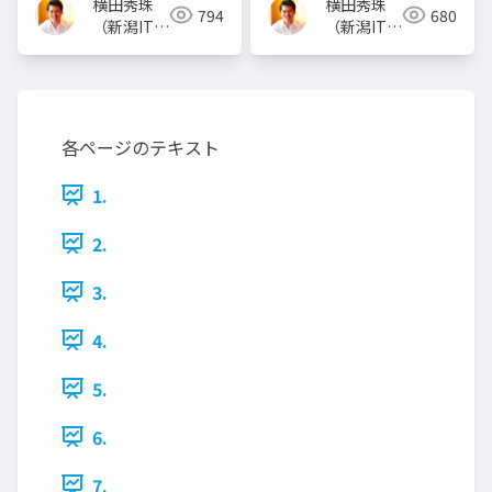
横田秀珠
横田秀珠
794
680
（新潟ITコ
（新潟ITコ
ンサルタン
ンサルタン
ト）
ト）
各ページのテキスト
1.
2.
3.
4.
5.
6.
7.