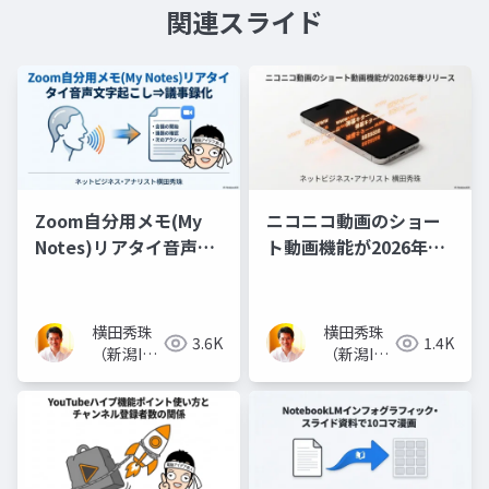
関連スライド
Zoom自分用メモ(My
ニコニコ動画のショー
Notes)リアタイ音声文
ト動画機能が2026年春
字起こし⇒議事録化
リリース(随時追記)
横田秀珠
横田秀珠
3.6K
1.4K
（新潟IT
（新潟IT
コンサル
コンサル
タント）
タント）