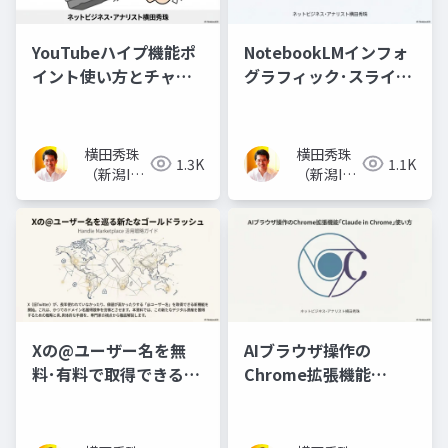
YouTubeハイプ機能ポ
NotebookLMインフォ
イント使い方とチャン
グラフィック･スライド
ネル登録者数の関係
資料で10コマ漫画
横田秀珠
横田秀珠
1.3K
1.1K
（新潟IT
（新潟IT
コンサル
コンサル
タント）
タント）
Xの@ユーザー名を無
AIブラウザ操作の
料･有料で取得できる
Chrome拡張機能
Handle Marketplace
｢Claude in Chrome｣
使い方