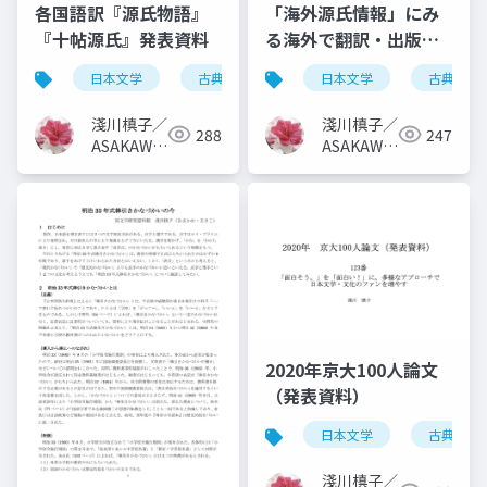
各国語訳『源氏物語』
「海外源氏情報」にみ
『十帖源氏』発表資料
る海外で翻訳・出版さ
れた平安文学情報
日本文学
古典文学
平安文学
日本文学
源氏物語
古典文学
淺川槙子／
淺川槙子／
288
247
ASAKAWA
ASAKAWA
Makiko
Makiko
2020年京大100人論文
（発表資料）
日本文学
古典文学
淺川槙子／