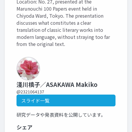
Location: No. 27, presented at the
Marunouchi 100 Papers event held in
Chiyoda Ward, Tokyo. The presentation
discusses what constitutes a clear
translation of classic literary works into
modern language, without straying too far
from the original text.
淺川槙子／ASAKAWA Makiko
@2321064137
スライド一覧
研究データや発表資料を公開しています。
シェア