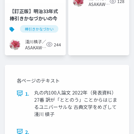
128
ASAKAWA
Makiko
【訂正版】明治33年式
棒引きかなづかいの今
棒引きかなづかい
かなづかい
日本語学
淺川槙子／
244
ASAKAWA
Makiko
各ページのテキスト
丸の内100人論文 2022年（発表資料）
1.
27番 訳が「ととのう」ことからはじま
るユニバーサルな 古典文学をめざして
淺川 槙子
2.