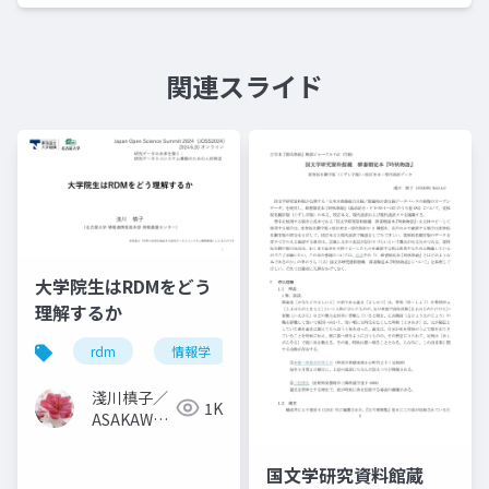
関連スライド
大学院生はRDMをどう
理解するか
rdm
情報学
研究データ管理
大学院生
淺川槙子／
1K
ASAKAWA
Makiko
国文学研究資料館蔵