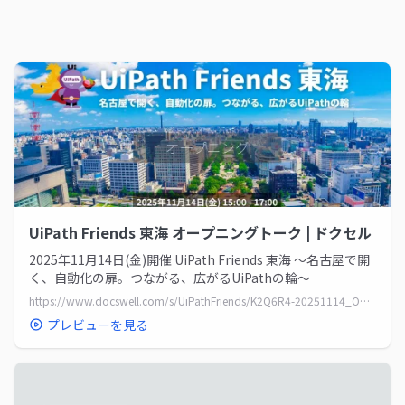
UiPath Friends 東海 オープニングトーク | ドクセル
2025年11月14日(金)開催 UiPath Friends 東海 ～名古屋で開
く、自動化の扉。つながる、広がるUiPathの輪～
https://www.docswell.com/s/UiPathFriends/K2Q6R4-20251114_Opening
プレビューを見る