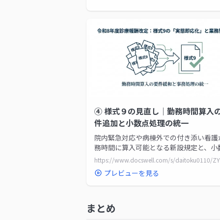
④ 様式９の見直し｜勤務時間算入
件追加と小数点処理の統一
院内緊急対応や病棟外での付き添い看護
務時間に算入可能となる新設規定と、小
以下の処理方法の統一について、改定資
基づき解説しています。
プレビューを見る
まとめ