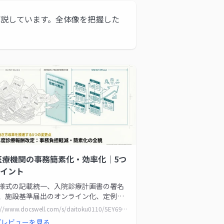
解説しています。全体像を把握した
医療機関の事務簡素化・効率化｜5つ
イント
様式の記載統一、入院診療計画書の署名
、施設基準届出のオンライン化、定例報
限定、歯科の事前承認縮小の5分野につい
https://www.docswell.com/s/daitoku0110/5EY69E-r8-jimu-kansoka
改定の背景と具体的な変更内容を整理し
プレビューを見る