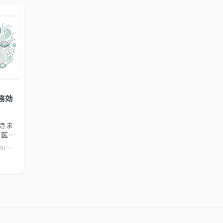
務効
きま
る医師
の簡素
https://www.docswell.com/s/daitoku0110/5N9EGV-ict-ai-efficiency-r8
要と