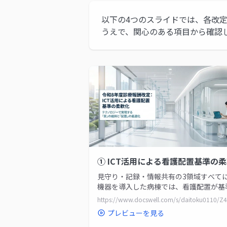
以下の4つのスライドでは、各改
うえで、関心のある項目から確認
① ICT活用による看護配置基準の
見守り・記録・情報共有の3領域すべてに
機器を導入した病棟では、看護配置が基
割以上で算定可能に。対象の20種類の入
料、超過勤務月平均10時間以下などの施
プレビューを見る
準を解説しています。