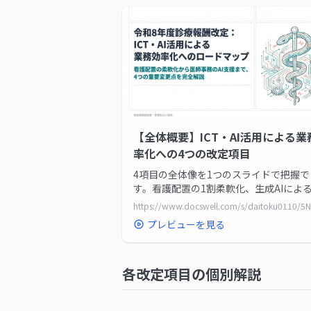
【全体概要】ICT・AI活用による業
率化への4つの改定項目
4項目の全体像を1つのスライドで把握で
す。看護配置の1割柔軟化、生成AIによ
事務作業補助者の最大1.3人換算、事務
化、様式９の見直しについて、制度の概
プレビューを見る
施設基準の要点を整理しています。
各改定項目の個別解説