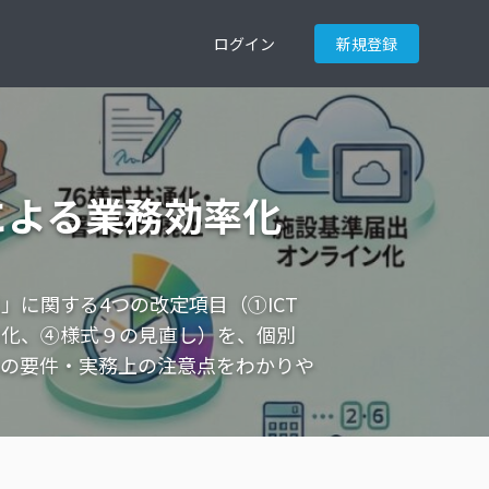
ログイン
新規登録
用による業務効率化
進」に関する4つの改定項目（①ICT
率化、④様式９の見直し）を、個別
準の要件・実務上の注意点をわかりや