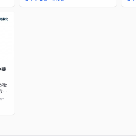
を解説しています。
てい
の要
が勤
数点
料に
https://www.docswell.com/s/daitoku0110/ZYVYGE-form9-revision-2026