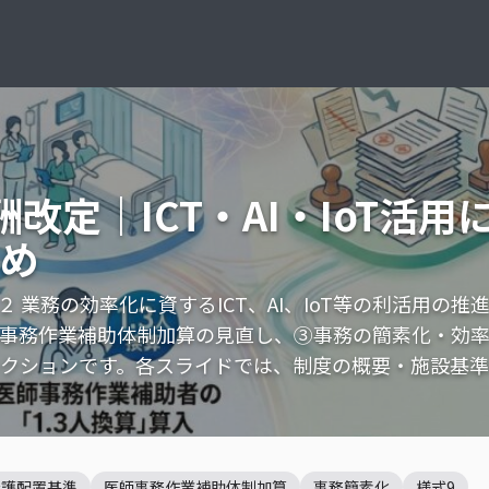
改定｜ICT・AI・IoT活
め
 業務の効率化に資するICT、AI、IoT等の利活用の推
事務作業補助体制加算の見直し、③事務の簡素化・効
クションです。各スライドでは、制度の概要・施設基
看護配置基準
医師事務作業補助体制加算
事務簡素化
様式9