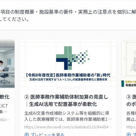
定項目の制度概要・施設基準の要件・実務上の注意点を個別に
してください。
柔軟化
② 医師事務作業補助体制加算の見直し
③ 
｜生成AI活用で配置基準が柔軟化
のポ
ICT
準の9
生成AI文書作成補助システム等を組織的に導
各種
院
入した医療機関では、医師事務作業補助者1人
廃止
https://www.docswell.com/s/daitoku0110/Z44DJ6-ict-nursing-staffing
設基
を最大1.3人換算で配置人数に算入可能に。
告の
https://www.docswell.com/s/daitoku0110/K44D46-ishi-jimu-ict-2026
1.2人・1.3人換算の要件や効果評価義務など
て、
プレビューを見る