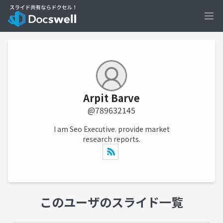
Ope
Arpit Barve
@789632145
I am Seo Executive. provide market
research reports.
このユーザのスライド一覧