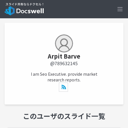
Ope
Arpit Barve
@789632145
I am Seo Executive. provide market
research reports.
このユーザのスライド一覧