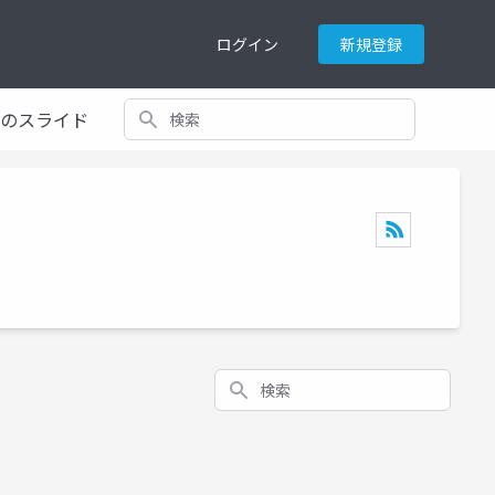
ログイン
新規登録
検索
てのスライド
検索