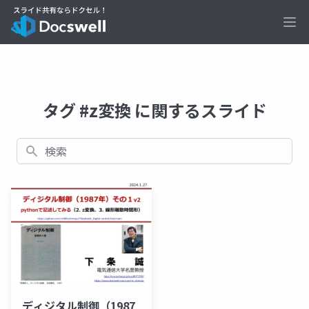
Ope
タグ #z変換 に関するスライド
検索
ディジタル制御（1987