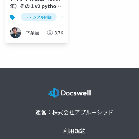
年）その１v2 python
で記述してみる（2. z変
ディジタル制御
python
z変換、線形離散時間形
換、3. 線形離散時間
形）
下条誠
3.7K
運営：株式会社アプルーシッド
利用規約