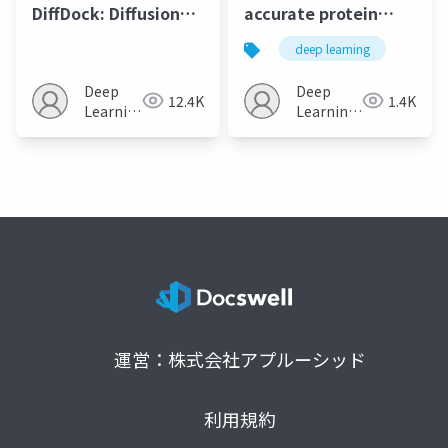
DiffDock: Diffusion
accurate protein
Steps, Twists, and
structure prediction
deep learning
Turns for Molecular
with AlphaFold”
Docking
Deep
Deep
12.4K
1.4K
Learning
Learning
JP
JP
運営：株式会社アプルーシッド
利用規約