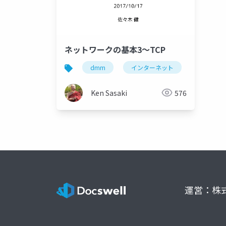
ネットワークの基本3〜TCP
dmm
インターネット
internet
Ken Sasaki
576
運営：株