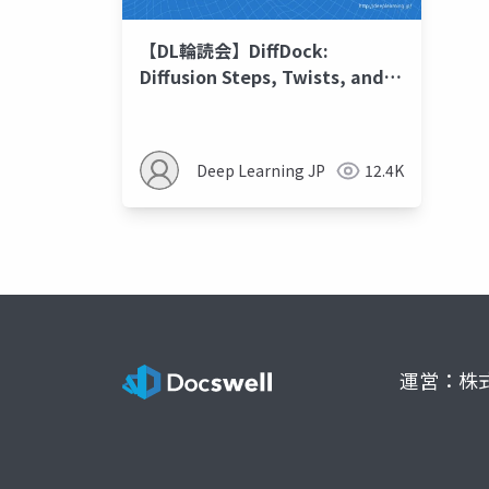
【DL輪読会】DiffDock:
Diffusion Steps, Twists, and
Turns for Molecular Docking
Deep Learning JP
12.4K
運営：株