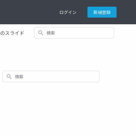
ログイン
新規登録
検索
てのスライド
検索