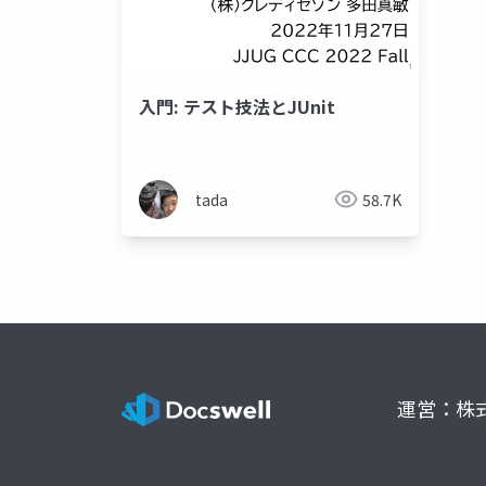
入門: テスト技法とJUnit
tada
58.7K
運営：株