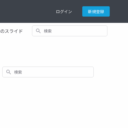
ログイン
新規登録
検索
てのスライド
検索