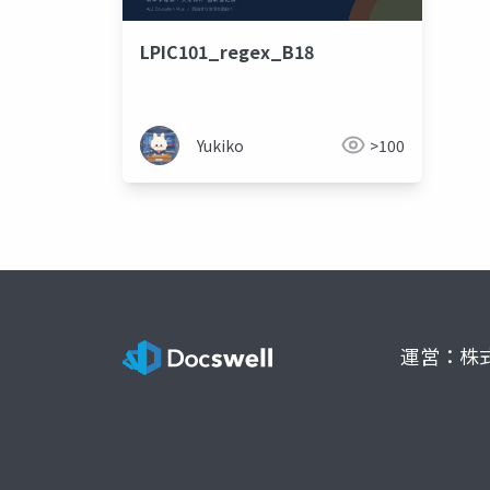
LPIC101_regex_B18
Yukiko
>100
運営：株