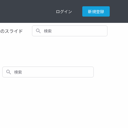
ログイン
新規登録
検索
てのスライド
検索