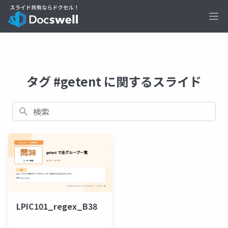
Ope
タグ #getent に関するスライド
検索
LPIC101_regex_B38