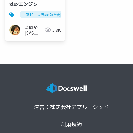
xlsxエンジン
[第10回大阪sas勉強会]
森岡裕
5.8K
[SASユー
ザー総会
世話人]
運営：株式会社アプルーシッド
利用規約