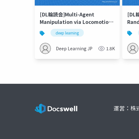
[DL輪読会]Multi-Agent
[DL
Manipulation via Locomotion
Rand
using Hierarchical Sim2Real
deep learning
Deep Learning JP
1.8K
運営：株