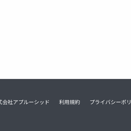
インビザライン
矯正海外論文
デーモンq
抜歯ケ
式会社アプルーシッド
利用規約
プライバシーポ