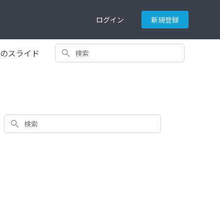
ログイン
新規登録
検索
てのスライド
検索