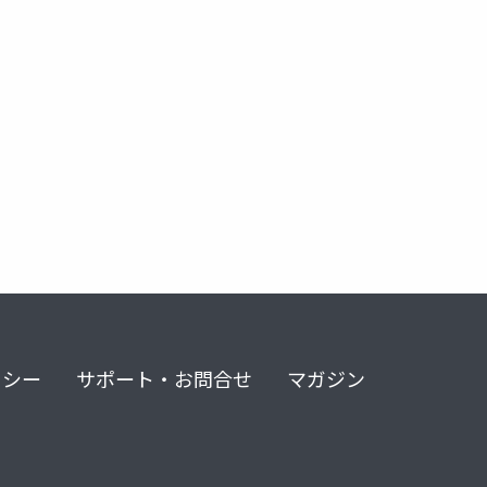
ース
上顎切歯の後退
リシー
サポート・お問合せ
マガジン