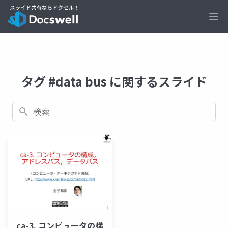
Ope
タグ #data bus に関するスライド
検索
ca-3. コンピュータの構