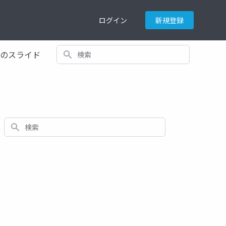
ログイン
新規登録
検索
てのスライド
検索