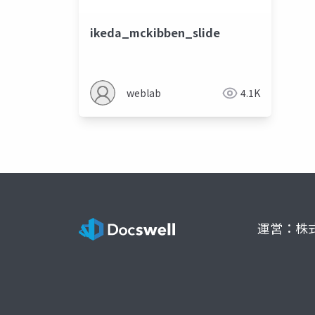
ikeda_mckibben_slide
weblab
4.1K
運営：株