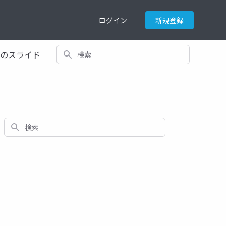
ログイン
新規登録
検索
てのスライド
検索