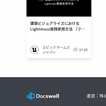
建築ビジュアライズにおける
Lightmass実践使用方法 （フリ
ーランス 真茅健一様）
エピック ゲームズ
37.2K
ジャパン
運営：株