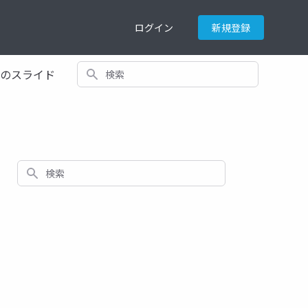
ログイン
新規登録
検索
てのスライド
検索