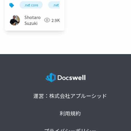
asp.net core web
.net core
.net 6
minimal api
asp.net web
api, react, and
elastic apm.
Shotaro
2.9K
Suzuki
運営：株式会社アプルーシッド
利用規約
プライバシーポリシー