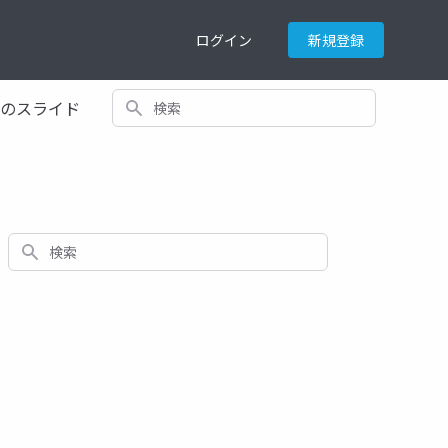
ログイン
新規登録
検索
てのスライド
検索