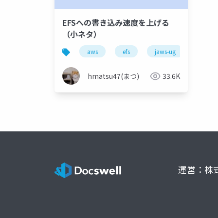
EFSへの書き込み速度を上げる
（小ネタ）
aws
efs
jaws-ug
hmatsu47(まつ)
33.6K
運営：株