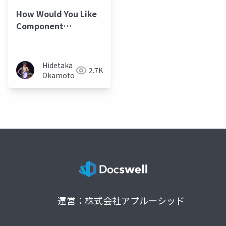
How Would You Like
Component
Management System
Hidetaka
2.7K
Okamoto
運営：株式会社アプルーシッド