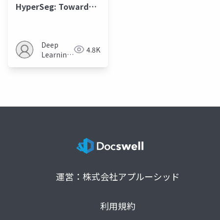
HyperSeg: Towards
Universal Visual
Segmentation with
Large Language
Deep
4.8K
Model
Learning
JP
運営：株式会社アプルーシッド
利用規約