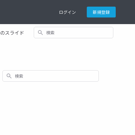
ログイン
新規登録
検索
てのスライド
検索