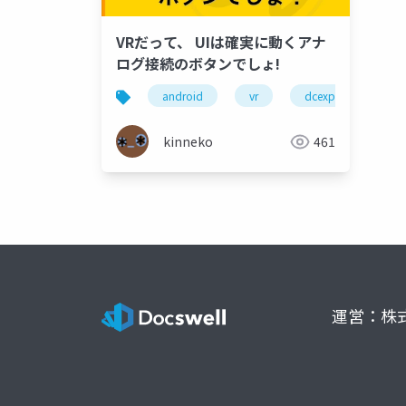
VRだって、 UIは確実に動くアナ
ログ接続のボタンでしょ!
android
vr
dcexpo
kinneko
461
運営：株