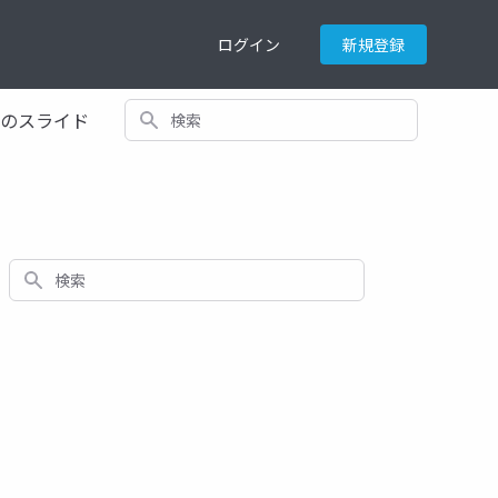
ログイン
新規登録
検索
てのスライド
検索