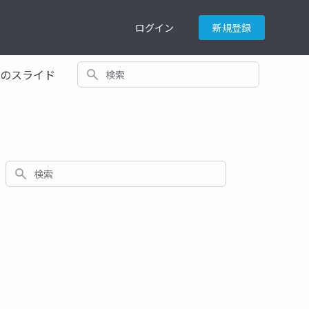
ログイン
新規登録
検索
てのスライド
検索