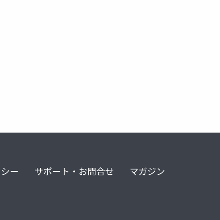
固定装置への移行率
インビザラインの精度
リシー
サポート・お問合せ
マガジン