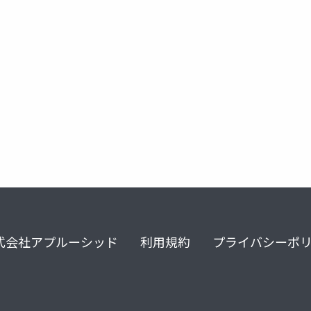
クリアアライナー
矯正海外論文
矯正歯科海外論文
式会社アプルーシッド
利用規約
プライバシーポ