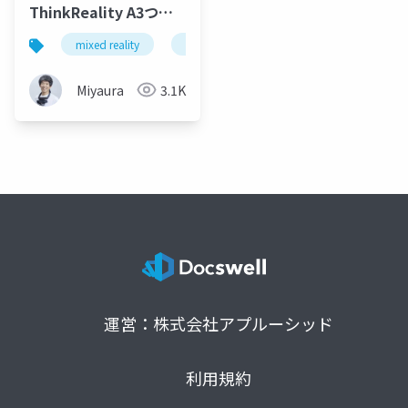
ThinkReality A3つか
ってSnapdragon
mixed reality
unity
xrmtg
qonoq mirza
Spaces調査した
Miyaura
3.1K
運営：株式会社アプルーシッド
利用規約