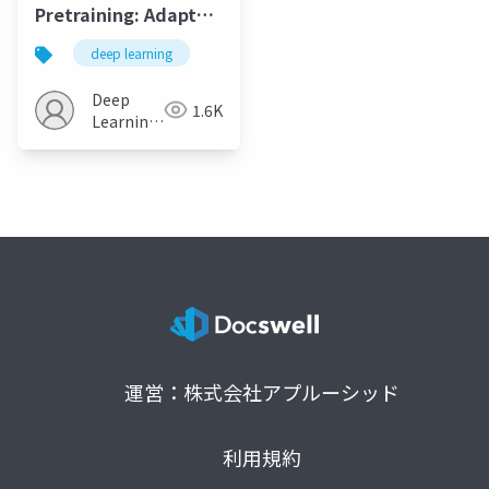
Pretraining: Adapt
Language Models to
deep learning
Domains and Tasks
(ACL, 2020)
Deep
1.6K
Learning
JP
運営：株式会社アプルーシッド
利用規約