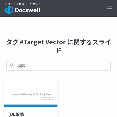
Ope
タグ #Target Vector に関するスライ
ド
検索
[DL輪読