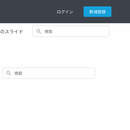
ログイン
新規登録
検索
てのスライド
検索