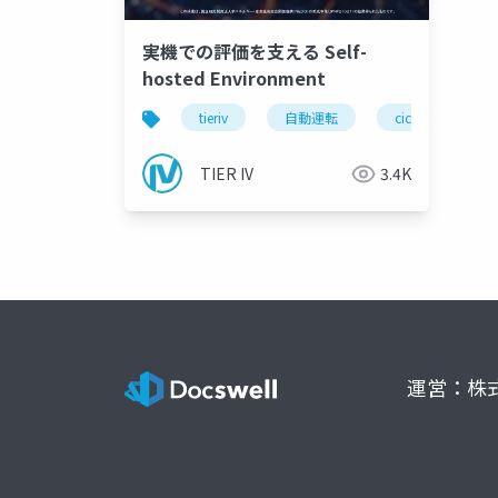
実機での評価を支える Self-
hosted Environment
tieriv
自動運転
cicd
mic
TIER IV
3.4K
運営：株