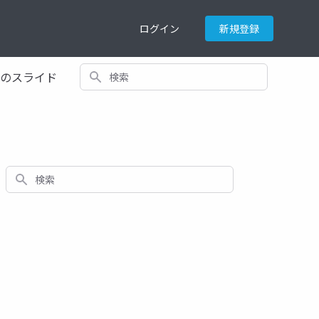
ログイン
新規登録
検索
てのスライド
検索