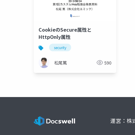
CookieのSecure属性と
HttpOnly属性
security
松尾篤
590
運営：株