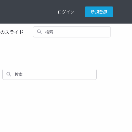
ログイン
新規登録
検索
てのスライド
検索