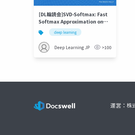
[DL輪読会]SVD-Softmax: Fast
Softmax Approximation on
Large Vocabulary Neural
deep learning
Networks
Deep Learning JP
>100
運営：株