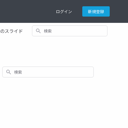
ログイン
新規登録
検索
てのスライド
検索