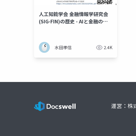
人工知能学会 金融情報学研究会
(SIG-FIN)の歴史 - AIと金融の技
術史の一部として議論 -
水田孝信
2.4K
運営：株