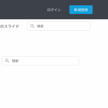
ログイン
新規登録
検索
てのスライド
検索