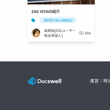
SAS VIYAの紹介
[第5回大阪sas勉強会]
森岡裕[SASユーザー
806
総会世話人]
運営：株