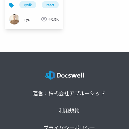
ーク Qwik を学ぶ
qwik
react
ssr
hydrate
ryo
93.3K
運営：株式会社アプルーシッド
利用規約
プライバシーポリシー