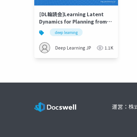
[DL輪読会]Learning Latent
Dynamics for Planning from
Pixels
deep learning
Deep Learning JP
1.1K
運営：株